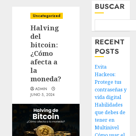
BUSCAR
Uncategorized
Halving
del
RECENT
bitcoin:
POSTS
¿Cómo
afecta a
Evita
la
Hackeos:
moneda?
Protege tus
ADMIN
contraseñas y
JUNIO 5, 2024
vida digital
Habilidades
que debes de
tener en
Multinivel
Cómo usar el