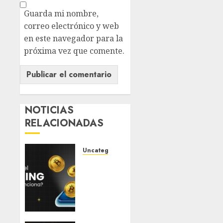
Guarda mi nombre,
correo electrónico y web
en este navegador para la
próxima vez que comente.
NOTICIAS
RELACIONADAS
Uncategorized
¿Qué
es el
Staking
y
cómo
funciona?