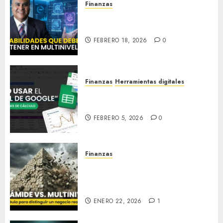
Finanzas
Habilidades que debes de
tener en Multinivel
FEBRERO 18, 2026
0
Finanzas
Herramientas digitales
Cómo usar el “EXCEL de
Google”
FEBRERO 5, 2026
0
Finanzas
Pirámide vs. Multinivel: Guía
para distinguir un negocio
real
ENERO 22, 2026
1