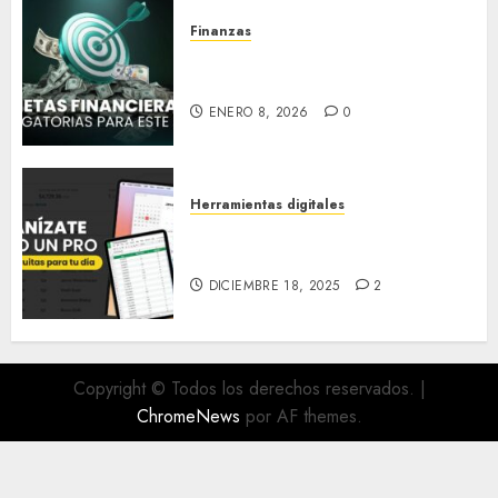
Finanzas
Metas Financieras
obligatorias para este año
ENERO 8, 2026
0
Herramientas digitales
Organízate como un PRO:
Apps gratuitas para tu día
DICIEMBRE 18, 2025
2
Copyright © Todos los derechos reservados.
|
ChromeNews
por AF themes.