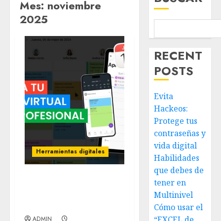
Mes:
noviembre
2025
RECENT
POSTS
Evita
Hackeos:
Protege tus
contraseñas y
vida digital
Herramientas digitales
Habilidades
que debes de
tener en
Gestiona tu agenda
Multinivel
virtual como un
profesional
Cómo usar el
“EXCEL de
ADMIN