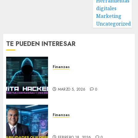
Herramientas
digitales
Marketing
Uncategorized
TE PUEDEN INTERESAR
Finanzas
Evita Hackeos: Protege tus
contraseñas y vida digital
MARZO 5, 2026
0
Finanzas
Habilidades que debes de
tener en Multinivel
FEBRERO 18, 2026
0