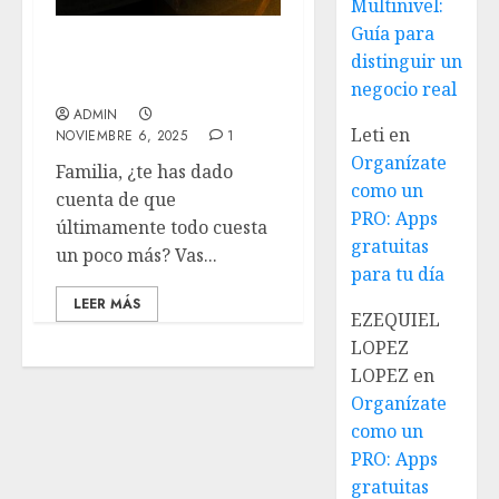
Multinivel:
Guía para
Qué es la inflación y
distinguir un
cómo protegerte
negocio real
ADMIN
Leti
en
NOVIEMBRE 6, 2025
1
Organízate
Familia, ¿te has dado
como un
cuenta de que
PRO: Apps
últimamente todo cuesta
gratuitas
un poco más? Vas...
para tu día
LEER MÁS
EZEQUIEL
LOPEZ
LOPEZ
en
Organízate
como un
PRO: Apps
gratuitas