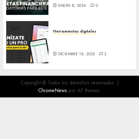
ENERO 8, 2026
0
Herramientas digitales
Organízate como un PRO:
Apps gratuitas para tu día
DICIEMBRE 18, 2025
2
Copyright © Todos los derechos reservados.
|
ChromeNews
por AF themes.