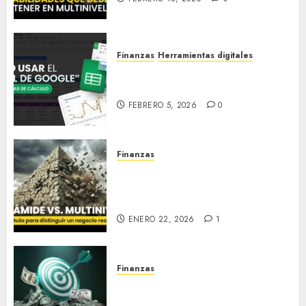
Finanzas
Herramientas digitales
Cómo usar el “EXCEL de
Google”
FEBRERO 5, 2026
0
Finanzas
Pirámide vs. Multinivel: Guía
para distinguir un negocio
real
ENERO 22, 2026
1
Finanzas
Metas Financieras
obligatorias para este año