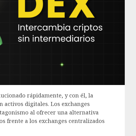
ucionado rápidamente, y con él, la
 activos digitales. Los exchanges
tagonismo al ofrecer una alternativa
os frente a los exchanges centralizados